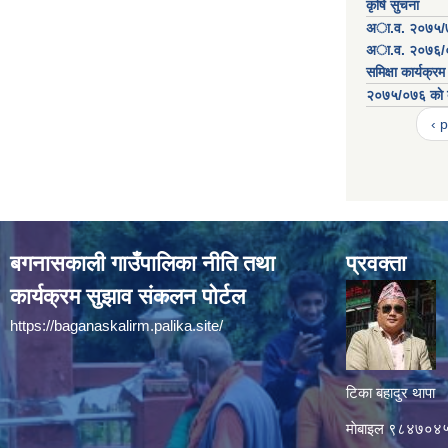
कृषि सुचना
अा.व. २०७५/७६
अा.व. २०७६/०७
समिक्षा कार्यक्रम
२०७५/०७६ काे ब
‹ 
बगनासकाली गाउँपालिका नीति तथा
प्रवक्ता
कार्यक्रम सुझाव संकलन पोर्टल
https://baganaskalirm.palika.site/
टिका बहादुर थापा
माे‍बाइल ९८४७०