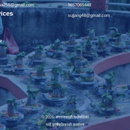
apa256@gmail.com
9857065448
ices
sujjang48@gmail.com
ा
र
© 2026 बगनासकाली गाउँपालिका
गाउँ कार्यपालिकाको कार्यालय