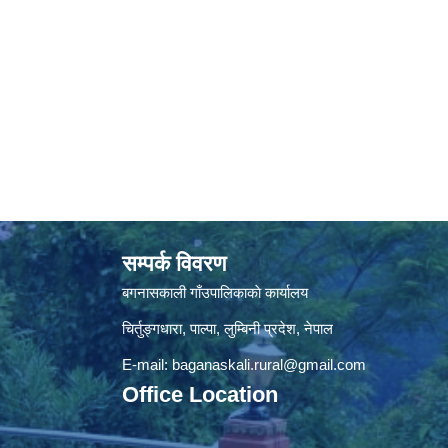
सम्पर्क विवरण
बगनासकाली गाँउपालिकाकाे कार्यालय
चिर्तुङ्गधारा, पाल्पा, लुम्बिनी प्रदेश, नेपाल
E-mail:
baganaskali.rural@gmail.com
Office Location