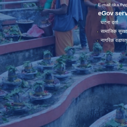
E-mail:
tika.th
eGov serv
घटना दर्ता
सामाजिक सुरक्ष
नागरिक वडापत्