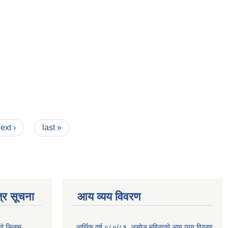
ext ›
last »
्र सूचना
आय व्यय विवरण
को लिलाम
आर्थिक वर्ष ०८०/८१ ,असोज महिनाको आय व्यय विवरण