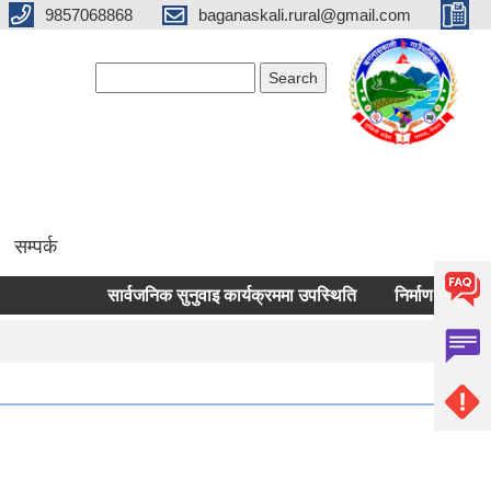
9857068868
baganaskali.rural@gmail.com
Search form
Search
सम्पर्क
सार्वजनिक सुनुवाइ कार्यक्रममा उपस्थिति
निर्माण जन्य लोकल अनग्