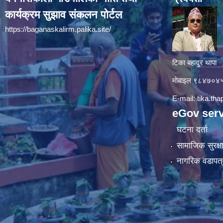
कार्यक्रम सुझाव संकलन पोर्टल
https://baganaskalirm.palika.site/
टिका बहादुर थापा
माे‍बाइल ९८४७०
E-mail:
tika.th
eGov serv
घटना दर्ता
सामाजिक सुरक्ष
नागरिक वडापत्