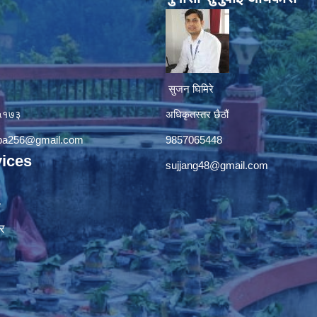
सुजन घिमिरे
४५१७३
अधिकृतस्तर छैठौं‌
apa256@gmail.com
9857065448
ices
sujjang48@gmail.com
ा
र