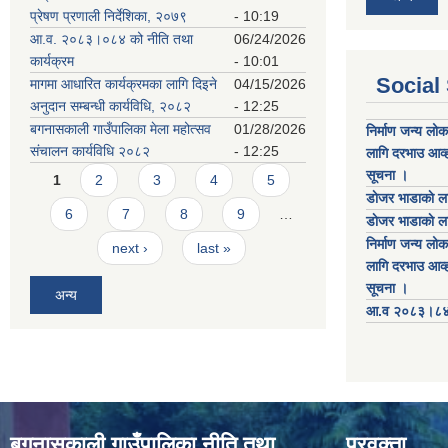
प्रेषण प्रणाली निर्देशिका, २०७९
- 10:19
आ.व. २०८३।०८४ को नीति तथा
06/24/2026
कार्यक्रम
- 10:01
Social
मागमा आधारित कार्यक्रमका लागि दिइने
04/15/2026
अनुदान सम्बन्धी कार्यविधि, २०८२
- 12:25
बगनासकाली गाउँपालिका मेला महोत्सव
01/28/2026
निर्माण जन्य लो
संचालन कार्यविधि २०८२
- 12:25
लागि दरभाउ आव्ह
Pages
सूचना ।
1
2
3
4
5
डाेजर भाडाकाे ला
6
7
8
9
…
डाेजर भाडाकाे ला
निर्माण जन्य लो
next ›
last »
लागि दरभाउ आव्ह
सूचना ।
अन्य
आ.व २०८३।८४ को
बगनासकाली गाउँपालिका नीति तथा
प्रवक्ता