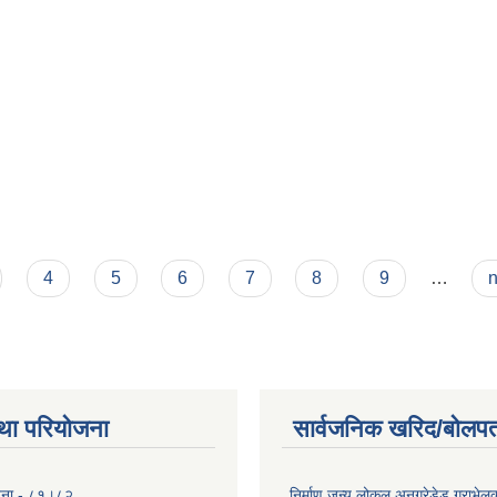
4
5
6
7
8
9
…
n
था परियोजना
सार्वजनिक खरिद/बोलपत
योजना - ८१।८२
निर्माण जन्य लोकल अनग्रेडेड ग्राभेल