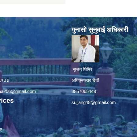
गुनासाे सुनुवाई अधिकारी
सुजन घिमिरे
४५१७३
अधिकृतस्तर छैठौं‌
apa256@gmail.com
9857065448
ices
sujjang48@gmail.com
ा
र