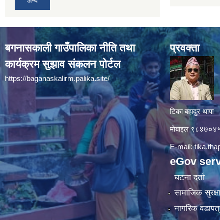
अन्य
बगनासकाली गाउँपालिका नीति तथा
प्रवक्ता
कार्यक्रम सुझाव संकलन पोर्टल
https://baganaskalirm.palika.site/
टिका बहादुर थापा
माे‍बाइल ९८४७०
E-mail:
tika.th
eGov serv
घटना दर्ता
सामाजिक सुरक्ष
नागरिक वडापत्