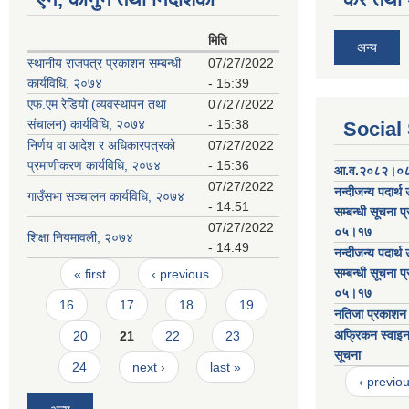
मिति
अन्य
स्थानीय राजपत्र प्रकाशन सम्बन्धी
07/27/2022
कार्यविधि, २०७४
- 15:39
एफ.एम रेडियो (व्यवस्थापन तथा
07/27/2022
संचालन) कार्यविधि, २०७४
- 15:38
Social
निर्णय वा आदेश र अधिकारपत्रको
07/27/2022
प्रमाणीकरण कार्यविधि, २०७४
- 15:36
आ.व.२०८२।०८३
07/27/2022
नन्दीजन्य पदार्
गाउँसभा सञ्चालन कार्यविधि, २०७४
- 14:51
सम्बन्धी सूचना
07/27/2022
०५।१७
शिक्षा नियमावली, २०७४
- 14:49
नन्दीजन्य पदार्
Pages
सम्बन्धी सूचना
« first
‹ previous
…
०५।१७
16
17
18
19
नतिजा प्रकाशन स
अफ्रिकन स्वाइन 
20
21
22
23
सूचना
24
next ›
last »
‹ previo