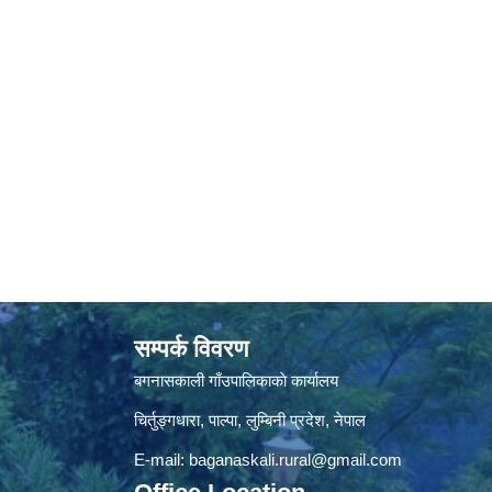
सम्पर्क विवरण
बगनासकाली गाँउपालिकाकाे कार्यालय
चिर्तुङ्गधारा, पाल्पा, लुम्बिनी प्रदेश, नेपाल
E-mail:
baganaskali.rural@gmail.com