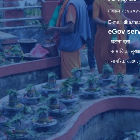
माे‍बाइल ९८४७०
E-mail:
tika.th
eGov serv
घटना दर्ता
सामाजिक सुरक्ष
नागरिक वडापत्