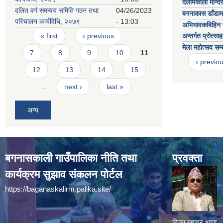
दर्लामकाली मन्दि
दलित वर्ग समन्वय समिति गठन तथा
04/26/2023
बगनाकास डाँडाम
परिचालन कार्यविधि, २०७९
- 13:03
अभिभावकबिहिन ब
Pages
« first
‹ previous
…
अन्तर्गत प्रोत्स
मेला महोत्सव सम
7
8
9
10
11
‹ previo
12
13
14
15
…
next ›
last »
अन्य
बगनासकाली गाउँपालिका नीति तथा
प्रवक्ता
कार्यक्रम सुझाव संकलन पोर्टल
https://baganaskalirm.palika.site/
टिका बहादुर थापा