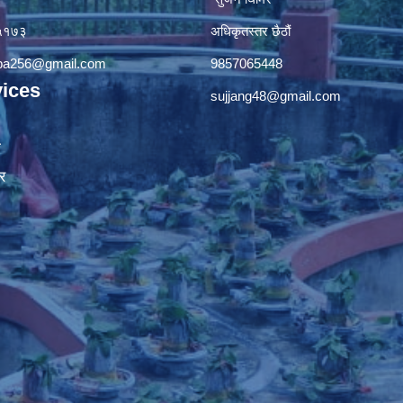
४५१७३
अधिकृतस्तर छैठौं‌
apa256@gmail.com
9857065448
ices
sujjang48@gmail.com
ा
र