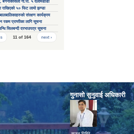
र, बगनाकासली गा.पा. ५ दर्लामडाँडा
ा राखिएको ५० फिट लामो झण्डा
ालबालिकाहरुको संरक्षण कार्यक्रम
ाहन रकम प्राप्तीका लागि सूचना
्बन्धि सिलबन्दी दरभाउपत्र सूचना
us
11 of 164
next ›
गुनासाे सुनुवाई अधिकारी
सुजन घिमिरे