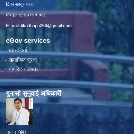
टिका बहादुर थापा
माे‍बाइल ९८४७०४५१७३
E-mail:
tika.thapa256@gmail.com
eGov services
घटना दर्ता
सामाजिक सुरक्षा
नागरिक वडापत्र
गुनासाे सुनुवाई अधिकारी
सुजन घिमिरे