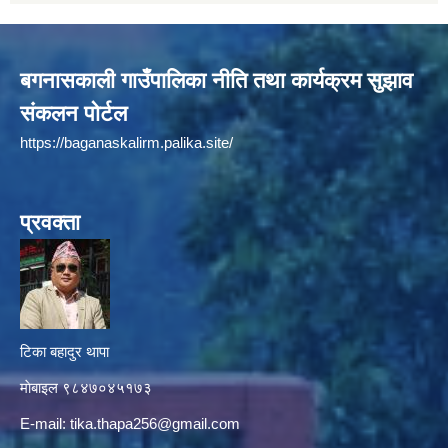
बगनासकाली गाउँपालिका नीति तथा कार्यक्रम सुझाव
संकलन पोर्टल
https://baganaskalirm.palika.site/
प्रवक्ता
टिका बहादुर थापा
माे‍बाइल ९८४७०४५१७३
E-mail:
tika.thapa256@gmail.com