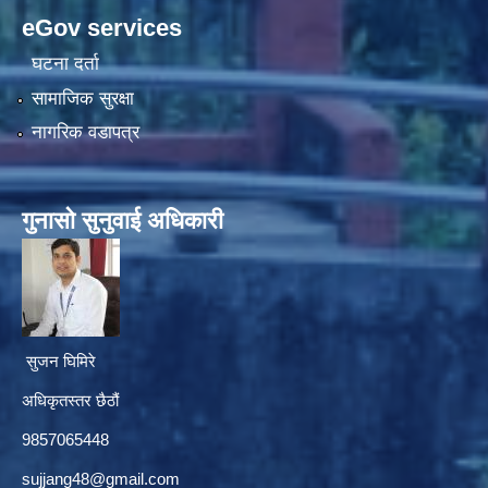
eGov services
घटना दर्ता
सामाजिक सुरक्षा
नागरिक वडापत्र
गुनासाे सुनुवाई अधिकारी
सुजन घिमिरे
अधिकृतस्तर छैठौं‌
9857065448
sujjang48@gmail.com