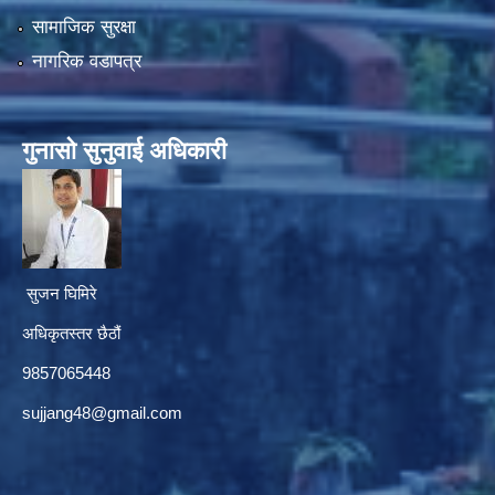
सामाजिक सुरक्षा
नागरिक वडापत्र
गुनासाे सुनुवाई अधिकारी
सुजन घिमिरे
अधिकृतस्तर छैठौं‌
9857065448
sujjang48@gmail.com