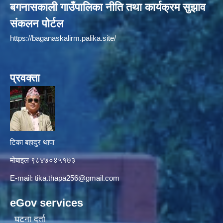
बगनासकाली गाउँपालिका नीति तथा कार्यक्रम सुझाव
संकलन पोर्टल
https://baganaskalirm.palika.site/
प्रवक्ता
टिका बहादुर थापा
माे‍बाइल ९८४७०४५१७३
E-mail:
tika.thapa256@gmail.com
eGov services
घटना दर्ता