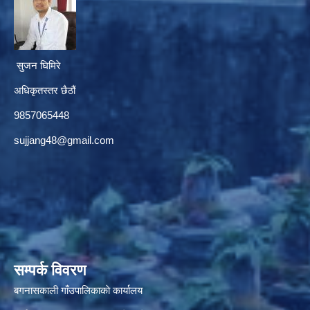
सुजन घिमिरे
अधिकृतस्तर छैठौं‌
9857065448
sujjang48@gmail.com
सम्पर्क विवरण
बगनासकाली गाँउपालिकाकाे कार्यालय