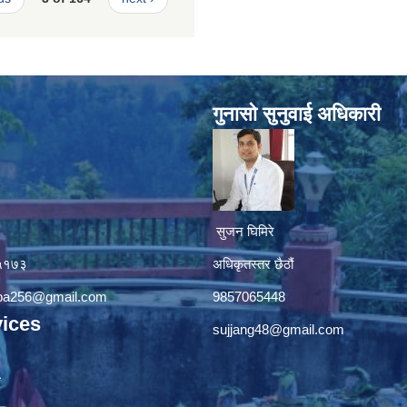
गुनासाे सुनुवाई अधिकारी
सुजन घिमिरे
४५१७३
अधिकृतस्तर छैठौं‌
apa256@gmail.com
9857065448
ices
sujjang48@gmail.com
ा