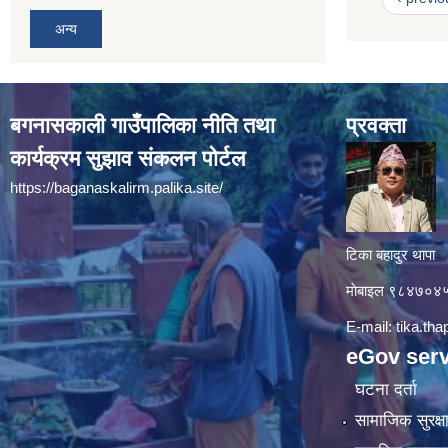
अन्य
बगनासकाली गाउँपालिका नीति तथा
प्रवक्ता
कार्यक्रम सुझाव संकलन पोर्टल
https://baganaskalirm.palika.site/
टिका बहादुर थापा
माे‍बाइल ९८४७०
E-mail:
tika.th
eGov serv
घटना दर्ता
सामाजिक सुरक्ष