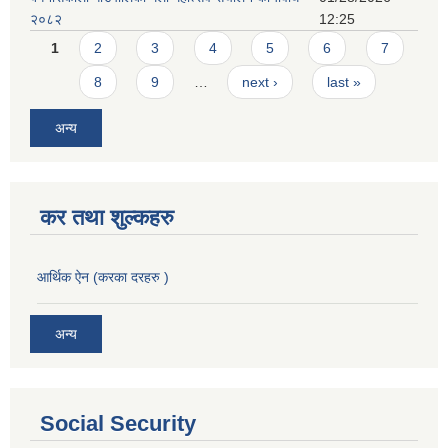
२०८२
12:25
Pages
1
2
3
4
5
6
7
8
9
…
next ›
last »
अन्य
कर तथा शुल्कहरु
आर्थिक ऐन (करका दरहरु )
अन्य
Social Security