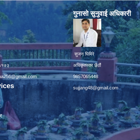
गुनासाे सुनुवाई अधिकारी
सुजन घिमिरे
४५१७३
अधिकृतस्तर छैठौं‌
apa256@gmail.com
9857065448
ices
sujjang48@gmail.com
ा
र