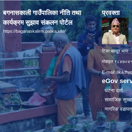
बगनासकाली गाउँपालिका नीति तथा
प्रवक्ता
कार्यक्रम सुझाव संकलन पोर्टल
https://baganaskalirm.palika.site/
टिका बहादुर थापा
माे‍बाइल ९८४७०
E-mail:
tika.th
eGov serv
घटना दर्ता
सामाजिक सुरक्ष
नागरिक वडापत्