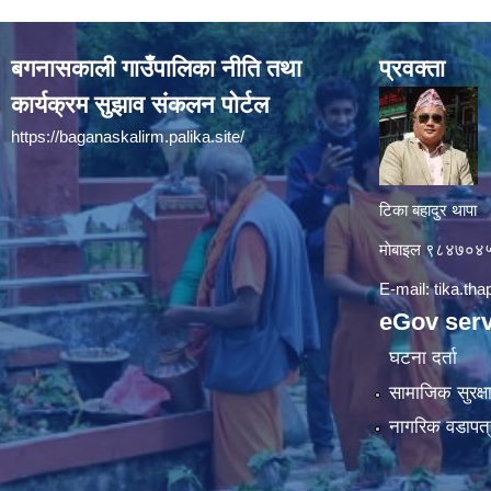
बगनासकाली गाउँपालिका नीति तथा
प्रवक्ता
कार्यक्रम सुझाव संकलन पोर्टल
https://baganaskalirm.palika.site/
टिका बहादुर थापा
माे‍बाइल ९८४७०
E-mail:
tika.th
eGov serv
घटना दर्ता
सामाजिक सुरक्ष
नागरिक वडापत्