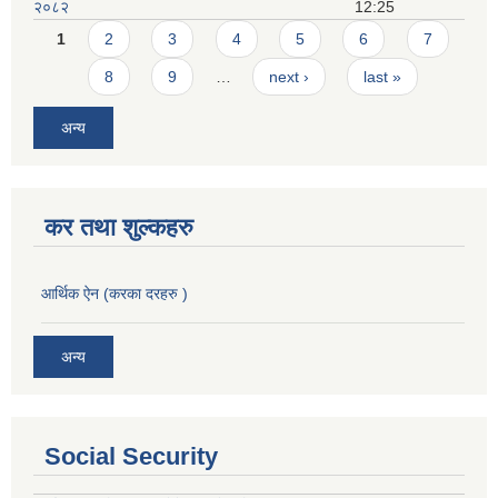
२०८२
12:25
Pages
1
2
3
4
5
6
7
8
9
…
next ›
last »
अन्य
कर तथा शुल्कहरु
आर्थिक ऐन (करका दरहरु )
अन्य
Social Security