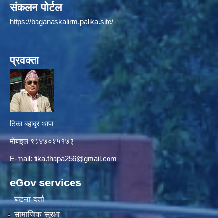
संकलन पोर्टल
https://baganaskalirm.palika.site/
प्रवक्ता
टिका बहादुर थापा
माे‍बाइल ९८४७०४५१७३
E-mail:
tika.thapa256@gmail.com
eGov services
घटना दर्ता
सामाजिक सुरक्षा