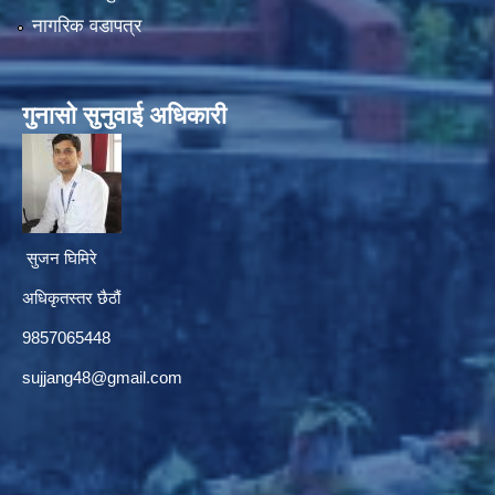
नागरिक वडापत्र
गुनासाे सुनुवाई अधिकारी
सुजन घिमिरे
अधिकृतस्तर छैठौं‌
9857065448
sujjang48@gmail.com