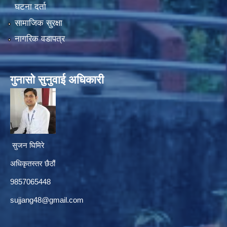
घटना दर्ता
सामाजिक सुरक्षा
नागरिक वडापत्र
गुनासाे सुनुवाई अधिकारी
सुजन घिमिरे
अधिकृतस्तर छैठौं‌
9857065448
sujjang48@gmail.com