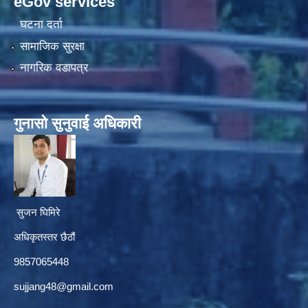
eGov services
घटना दर्ता
सामाजिक सुरक्षा
नागरिक वडापत्र
गुनासाे सुनुवाई अधिकारी
सुजन घिमिरे
अधिकृतस्तर छैठौं‌
9857065448
sujjang48@gmail.com