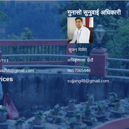
गुनासाे सुनुवाई अधिकारी
सुजन घिमिरे
४५१७३
अधिकृतस्तर छैठौं‌
apa256@gmail.com
9857065448
ices
sujjang48@gmail.com
ा
र