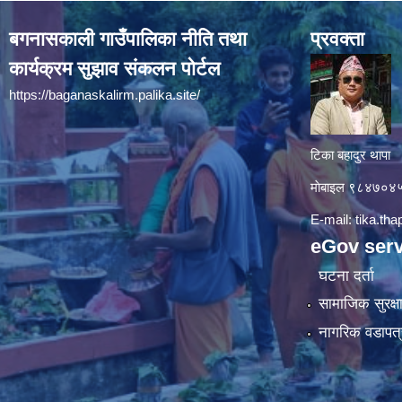
बगनासकाली गाउँपालिका नीति तथा
प्रवक्ता
कार्यक्रम सुझाव संकलन पोर्टल
https://baganaskalirm.palika.site/
टिका बहादुर थापा
माे‍बाइल ९८४७०
E-mail:
tika.th
eGov serv
घटना दर्ता
सामाजिक सुरक्ष
नागरिक वडापत्