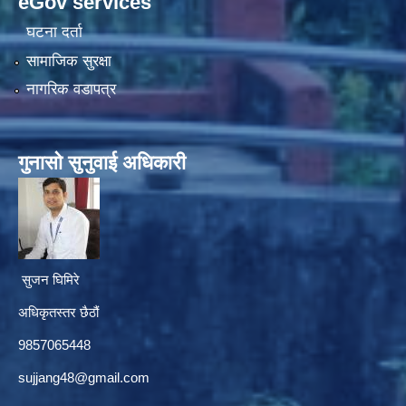
eGov services
घटना दर्ता
सामाजिक सुरक्षा
नागरिक वडापत्र
गुनासाे सुनुवाई अधिकारी
सुजन घिमिरे
अधिकृतस्तर छैठौं‌
9857065448
sujjang48@gmail.com