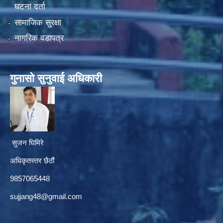
घटना दर्ता
सामाजिक सुरक्षा
नागरिक वडापत्र
गुनासाे सुनुवाई अधिकारी
सुजन घिमिरे
अधिकृतस्तर छैठौं‌
9857065448
sujjang48@gmail.com