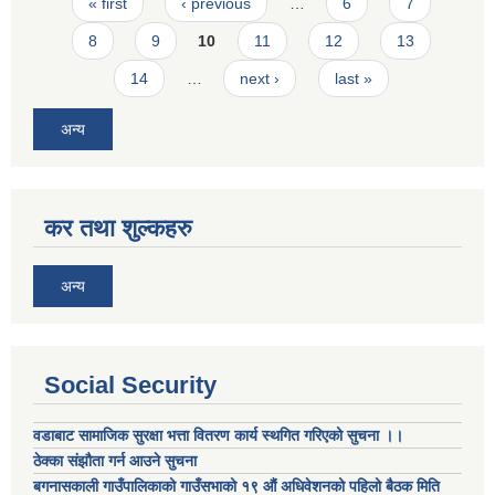
Pages
« first
‹ previous
…
6
7
8
9
10
11
12
13
14
…
next ›
last »
अन्य
कर तथा शुल्कहरु
अन्य
Social Security
वडाबाट सामाजिक सुरक्षा भत्ता वितरण कार्य स्थगित गरिएको सुचना ।।
ठेक्का संझौता गर्न आउने सुचना
बगनासकाली गाउँपालिकाको गाउँसभाको १९ औं अधिवेशनको पहिलो बैठक मिति