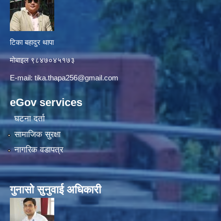
टिका बहादुर थापा
माे‍बाइल ९८४७०४५१७३
E-mail:
tika.thapa256@gmail.com
eGov services
घटना दर्ता
सामाजिक सुरक्षा
नागरिक वडापत्र
गुनासाे सुनुवाई अधिकारी