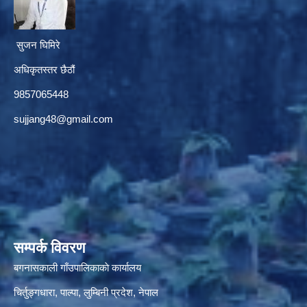
सुजन घिमिरे
अधिकृतस्तर छैठौं‌
9857065448
sujjang48@gmail.com
सम्पर्क विवरण
बगनासकाली गाँउपालिकाकाे कार्यालय
चिर्तुङ्गधारा, पाल्पा, लुम्बिनी प्रदेश, नेपाल