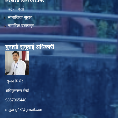
eGov services
घटना दर्ता
सामाजिक सुरक्षा
नागरिक वडापत्र
गुनासाे सुनुवाई अधिकारी
सुजन घिमिरे
अधिकृतस्तर छैठौं‌
9857065448
sujjang48@gmail.com