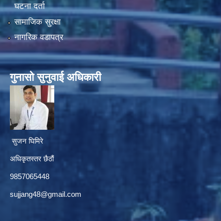
घटना दर्ता
सामाजिक सुरक्षा
नागरिक वडापत्र
गुनासाे सुनुवाई अधिकारी
सुजन घिमिरे
अधिकृतस्तर छैठौं‌
9857065448
sujjang48@gmail.com