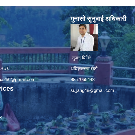
गुनासाे सुनुवाई अधिकारी
सुजन घिमिरे
४५१७३
अधिकृतस्तर छैठौं‌
apa256@gmail.com
9857065448
ices
sujjang48@gmail.com
ा
र