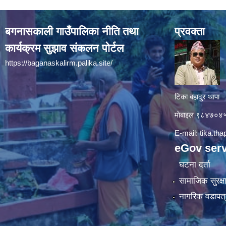
बगनासकाली गाउँपालिका नीति तथा
प्रवक्ता
कार्यक्रम सुझाव संकलन पोर्टल
https://baganaskalirm.palika.site/
टिका बहादुर थापा
माे‍बाइल ९८४७०
E-mail:
tika.th
eGov serv
घटना दर्ता
सामाजिक सुरक्ष
नागरिक वडापत्