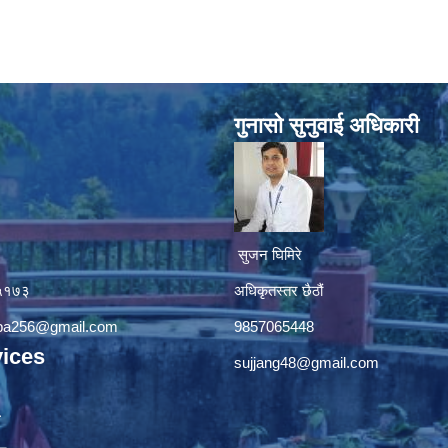
गुनासाे सुनुवाई अधिकारी
सुजन घिमिरे
४५१७३
अधिकृतस्तर छैठौं‌
apa256@gmail.com
9857065448
ices
sujjang48@gmail.com
ा