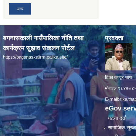
अन्य
बगनासकाली गाउँपालिका नीति तथा
प्रवक्ता
कार्यक्रम सुझाव संकलन पोर्टल
https://baganaskalirm.palika.site/
टिका बहादुर थापा
माे‍बाइल ९८४७०
E-mail:
tika.th
eGov serv
घटना दर्ता
सामाजिक सुरक्ष