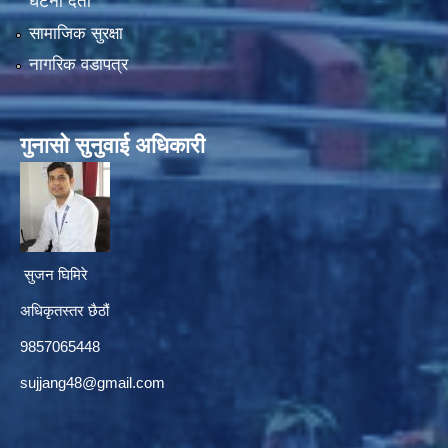
घटना दर्ता
सामाजिक सुरक्षा
नागरिक वडापत्र
गुनासाे सुनुवाई अधिकारी
सुजन घिमिरे
अधिकृतस्तर छैठौं‌
9857065448
sujjang48@gmail.com