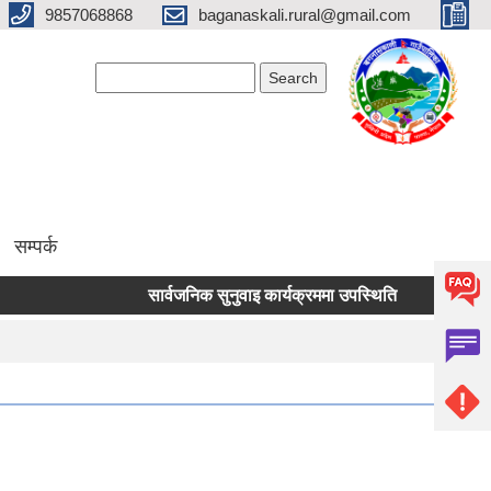
9857068868
baganaskali.rural@gmail.com
Search form
Search
सम्पर्क
सार्वजनिक सुनुवाइ कार्यक्रममा उपस्थिति
निर्माण जन्य लो