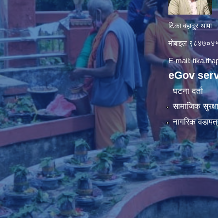
टिका बहादुर थापा
माे‍बाइल ९८४७०
E-mail:
tika.th
eGov serv
घटना दर्ता
सामाजिक सुरक्ष
नागरिक वडापत्