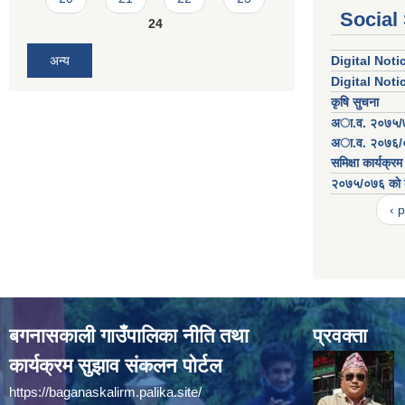
Social
24
अन्य
Digital Not
Digital Not
कृषि सुचना
अा.व. २०७५/७६
अा.व. २०७६/०७
समिक्षा कार्यक्रम
२०७५/०७६ काे ब
‹ 
बगनासकाली गाउँपालिका नीति तथा
प्रवक्ता
कार्यक्रम सुझाव संकलन पोर्टल
https://baganaskalirm.palika.site/