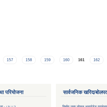
157
158
159
160
161
162
था परियोजना
सार्वजनिक खरिद/बोलपत
योजना - ८१।८२
निर्माण जन्य लोकल अनग्रेडेड ग्राभेल