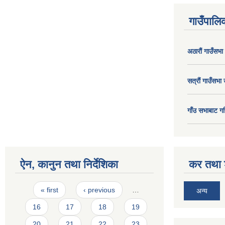
गाउँपालिक
अठाराैं गाउँसभा
सत्राैं गाउँसभा 
गाँउ सभाबाट गर
ऐन, कानुन तथा निर्देशिका
कर तथा श
Pages
« first
‹ previous
…
अन्य
16
17
18
19
20
21
22
23