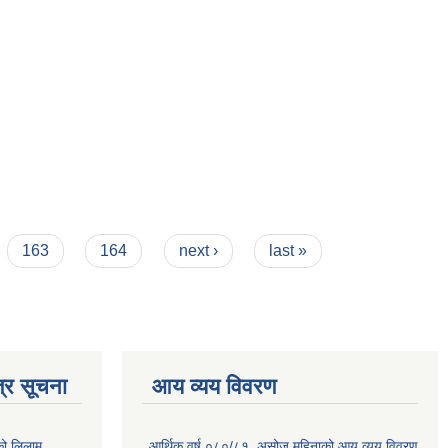
163
164
next ›
last »
्र सूचना
आय व्यय विवरण
को लिलाम
आर्थिक वर्ष ०८०/८१ ,असोज महिनाको आय व्यय विवरण