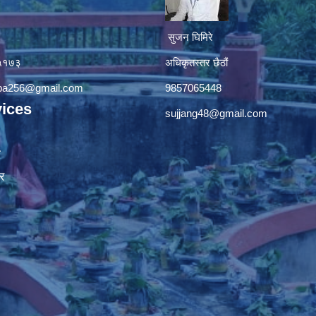
सुजन घिमिरे
४५१७३
अधिकृतस्तर छैठौं‌
apa256@gmail.com
9857065448
ices
sujjang48@gmail.com
ा
र