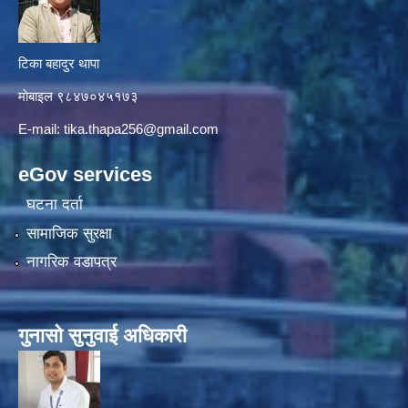
टिका बहादुर थापा
माे‍बाइल ९८४७०४५१७३
E-mail:
tika.thapa256@gmail.com
eGov services
घटना दर्ता
सामाजिक सुरक्षा
नागरिक वडापत्र
गुनासाे सुनुवाई अधिकारी