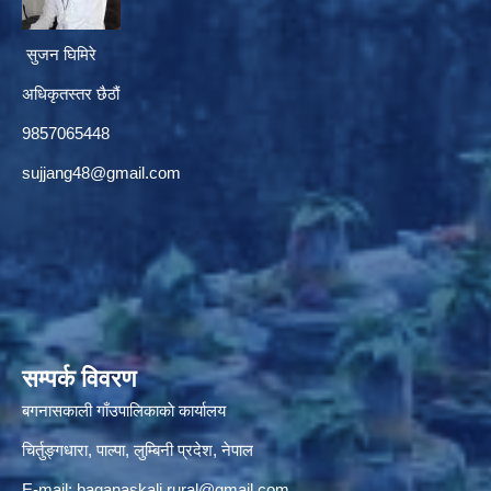
सुजन घिमिरे
अधिकृतस्तर छैठौं‌
9857065448
sujjang48@gmail.com
सम्पर्क विवरण
बगनासकाली गाँउपालिकाकाे कार्यालय
चिर्तुङ्गधारा, पाल्पा, लुम्बिनी प्रदेश, नेपाल
E-mail:
baganaskali.rural@gmail.com