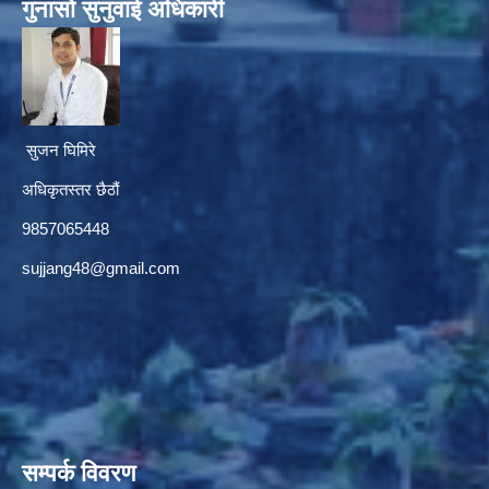
गुनासाे सुनुवाई अधिकारी
सुजन घिमिरे
अधिकृतस्तर छैठौं‌
9857065448
sujjang48@gmail.com
सम्पर्क विवरण