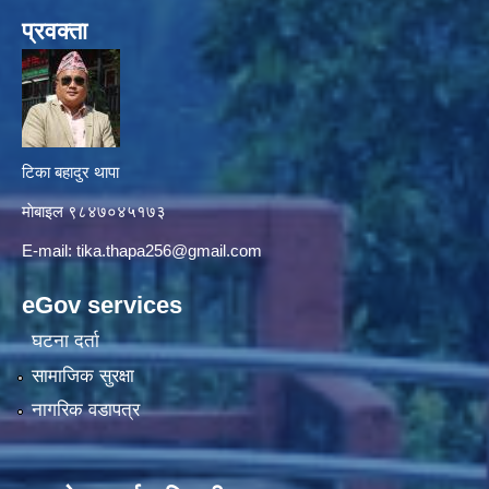
प्रवक्ता
टिका बहादुर थापा
माे‍बाइल ९८४७०४५१७३
E-mail:
tika.thapa256@gmail.com
eGov services
घटना दर्ता
सामाजिक सुरक्षा
नागरिक वडापत्र