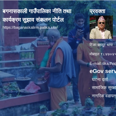
बगनासकाली गाउँपालिका नीति तथा
प्रवक्ता
कार्यक्रम सुझाव संकलन पोर्टल
https://baganaskalirm.palika.site/
टिका बहादुर थापा
माे‍बाइल ९८४७०
E-mail:
tika.th
eGov serv
घटना दर्ता
सामाजिक सुरक्ष
नागरिक वडापत्