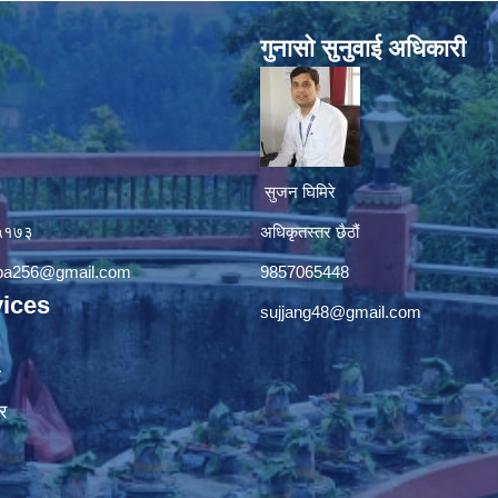
गुनासाे सुनुवाई अधिकारी
सुजन घिमिरे
४५१७३
अधिकृतस्तर छैठौं‌
apa256@gmail.com
9857065448
ices
sujjang48@gmail.com
ा
र