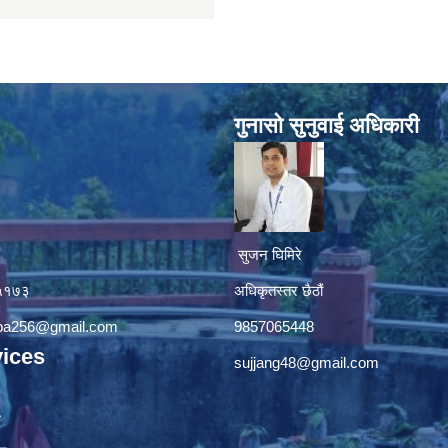
गुनासाे सुनुवाई अधिकारी
सुजन घिमिरे
४५१७३
अधिकृतस्तर छैठौं‌
apa256@gmail.com
9857065448
ices
sujjang48@gmail.com
ा