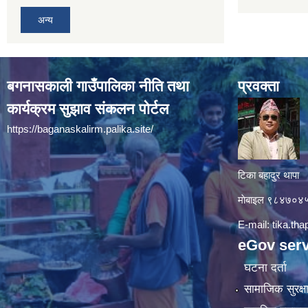
अन्य
बगनासकाली गाउँपालिका नीति तथा
प्रवक्ता
कार्यक्रम सुझाव संकलन पोर्टल
https://baganaskalirm.palika.site/
टिका बहादुर थापा
माे‍बाइल ९८४७०
E-mail:
tika.th
eGov serv
घटना दर्ता
सामाजिक सुरक्ष