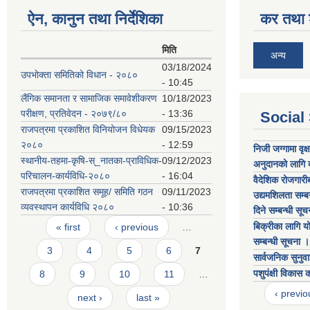
ऐन, कानुन तथा निर्देशिका
कर तथा श
मिति
अन्य
03/18/2024
उपभाेक्ता समितिको विधान - २०८०
- 10:45
लैंगिक समानता र सामाजिक समावेशीकरण
10/18/2023
परीक्षण, प्रतिवेदन - २०७९/८०
- 13:36
Social
राजपत्रमा प्रकाशित विनियोजन विधेयक
09/15/2023
२०८०
- 12:59
निजी जग्गामा वृक
स्थानीय-तहमा-कृषि-स्_नातका-प्राविधिक-
09/12/2023
अनुदानको लागि दर
परिचालन-कार्यविधि-२०८०
- 16:04
वैदेशिक रोजगारीब
राजपत्रमा प्रकाशित समूह/ समिति गठन
09/11/2023
उद्यमशिलता सम्ब
व्यवस्थापन कार्यविधि २०८०
- 10:36
दिने सम्बन्धी सू
Pages
बिक्रीका लागि 
« first
‹ previous
…
सम्बन्धी सूचना ।
3
4
5
6
7
सार्वजनिक सुनुवा
पशुपंक्षी विकास 
8
9
10
11
…
‹ previo
next ›
last »